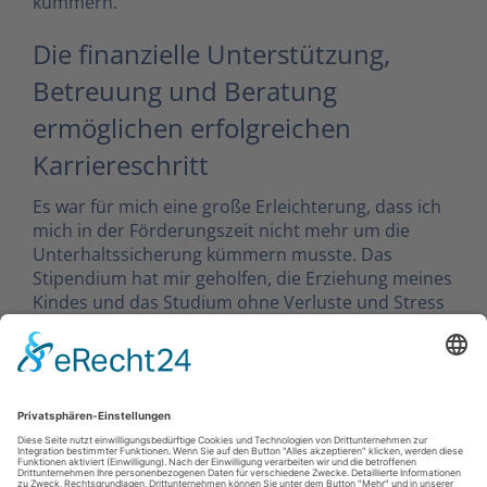
kümmern.
Die finanzielle Unterstützung,
Betreuung und Beratung
ermöglichen erfolgreichen
Karriereschritt
Es war für mich eine große Erleichterung, dass ich
mich in der Förderungszeit nicht mehr um die
Unterhaltssicherung kümmern musste. Das
Stipendium hat mir geholfen, die Erziehung meines
Kindes und das Studium ohne Verluste und Stress
zu bewältigen. Besonders dankbar bin ich für die
individuelle und hochprofessionelle Beratung und
Betreuung während der Förderungszeit durch Frau
Femi.
Vielen herzlichen Dank für ihr unglaubliches
Projekt, das eine enorme Hilfestellung für
alleinerziehende Studierende leistet. Ich wünsche